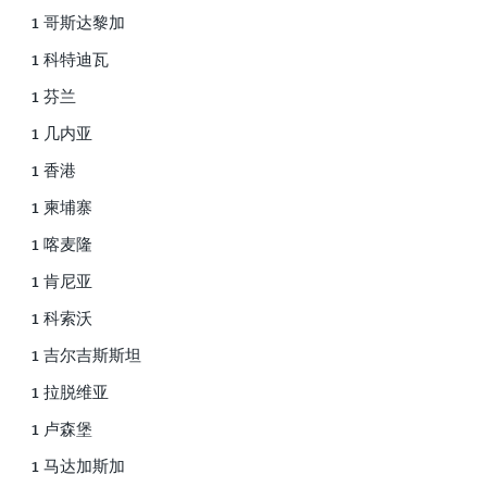
1 哥斯达黎加
1 科特迪瓦
1 芬兰
1 几内亚
1 香港
1 柬埔寨
1 喀麦隆
1 肯尼亚
1 科索沃
1 吉尔吉斯斯坦
1 拉脱维亚
1 卢森堡
1 马达加斯加