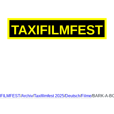
TAXIFILMFEST
SCH
ENGLISH
FRANÇAIS
中文
IFILMFEST
/
Archiv
/
Taxifilmfest 2025
/
Deutsch
/
Filme
/BARK-A-B