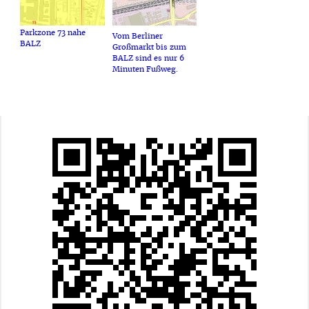
Parkzone 73 nahe
Vom Berliner
BALZ
Großmarkt bis zum
BALZ sind es nur 6
Minuten Fußweg.