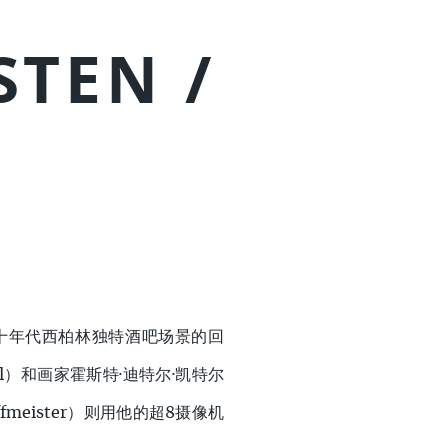
STEN /
八十年代西柏林独特酒吧场景的回
tél）和画家霍斯特·迪特尔·凯特尔
ffmeister）则用他的超8摄像机