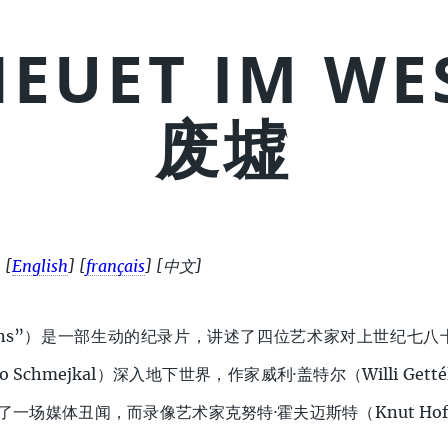
EUET IM WE
废墟
]
[
English
]
[
français
]
[中文]
ins”）是一部生动的纪录片，讲述了四位艺术家对上世纪七
Schmejkal）深入地下世界，作家威利·盖特尔（Willi Get
el）引发了一场媒体丑闻，而录像艺术家克努特·霍夫迈斯特（Knut Ho