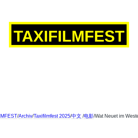
TAXIFILMFEST
SCH
ENGLISH
FRANÇAIS
中文
LMFEST
/
Archiv
/
Taxifilmfest 2025
/
中文
/
电影
/Wat Neuet im Wes